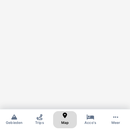
✕
Zoek naar skigebied of dorp
Gebieden
Trips
Map
Acco's
Meer