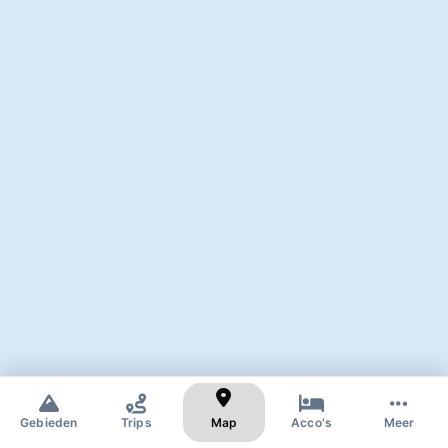
✕
Zoek naar skigebied of dorp
Gebieden
Trips
Map
Acco's
Meer