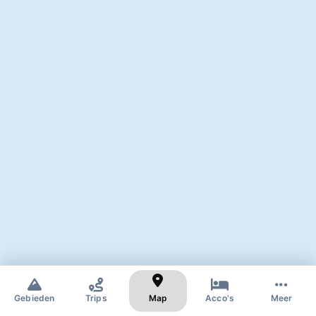
✕
Zoek naar skigebied of dorp
Gebieden
Trips
Map
Acco's
Meer