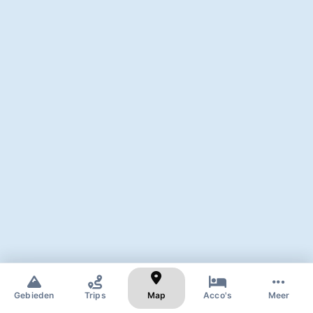
✕
Zoek naar skigebied of dorp
Gebieden
Trips
Map
Acco's
Meer