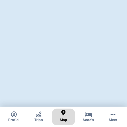
✕
Zoek naar skigebied of dorp
Profiel
Trips
Map
Acco's
Meer