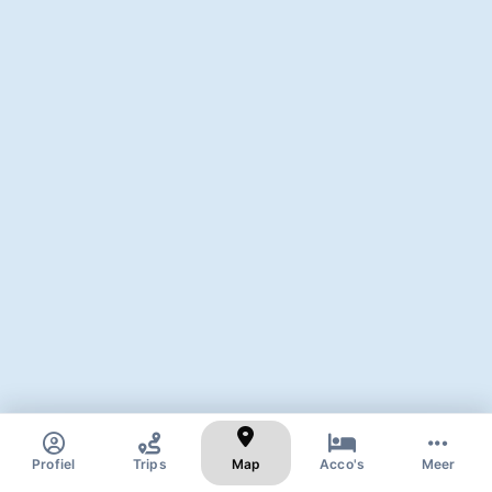
✕
Zoek naar skigebied of dorp
Profiel
Trips
Map
Acco's
Meer
100 km