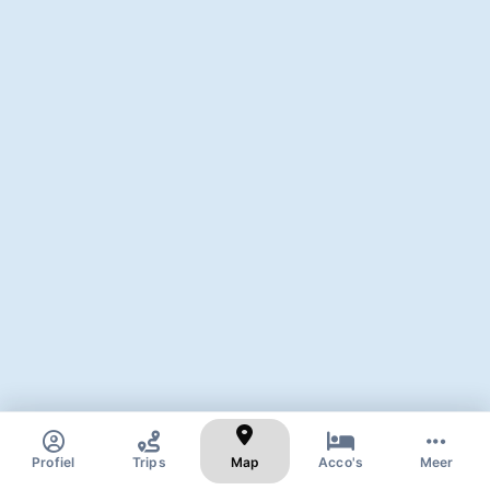
✕
Zoek naar skigebied of dorp
Profiel
Trips
Map
Acco's
Meer